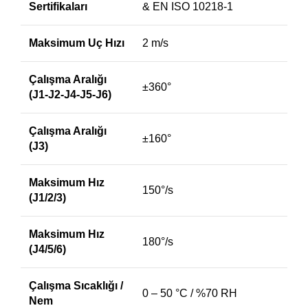
Sertifikaları
& EN ISO 10218-1
Maksimum Uç Hızı
2 m/s
Çalışma Aralığı
±360°
(J1-J2-J4-J5-J6)
Çalışma Aralığı
±160°
(J3)
Maksimum Hız
150°/s
(J1/2/3)
Maksimum Hız
180°/s
(J4/5/6)
Çalışma Sıcaklığı /
0 – 50 °C / %70 RH
Nem