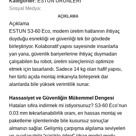
Kategoriler:
ESTUN ÜRÜNLERİ
Sosyal Medya:
AÇIKLAMA
Açıklama
ESTUN S3-60 Eco, modern üretim hatlarının ihtiyaç
duyduğu esnekliği ve güvenliği tek bir gövdede
birleştiriyor. Kolaboratif yapısı sayesinde insanlarla
yan yana, güvenlik bariyerlerine ihtiyaç duymadan
çalışabilen bu robot, üretim süreçlerinizi optimize
etmek için tasarlandı. Sadece 14 kg olan hafif yapısı,
her türlü açıda montaj imkanıyla birleşerek dar
alanlarda bile yüksek verimlilik sunar.
Hassasiyet ve Güvenliğin Mükemmel Dengesi
Hataları sıfıra indirmek mi istiyorsunuz? S3-60 Eco’nun
0.03 mm tekrarlanabilirlik oranı, en hassas montaj ve
paketleme işlemlerinde bile kusursuz sonuçlar
almanızı sağlar. Gelişmiş çarpışma algılama seviyeleri
ve ayarlanabilir “sürükle-öğret” (drag mode) modu