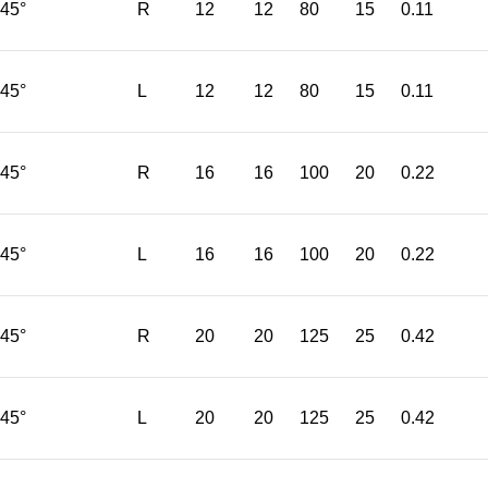
45°
R
12
12
80
15
0.11
45°
L
12
12
80
15
0.11
45°
R
16
16
100
20
0.22
45°
L
16
16
100
20
0.22
45°
R
20
20
125
25
0.42
45°
L
20
20
125
25
0.42