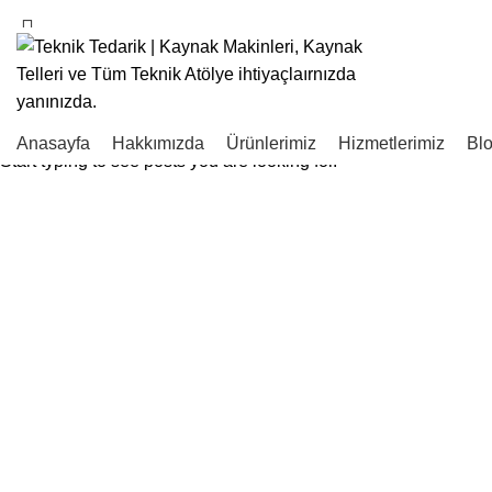
Hızlı Teknik Ürün Tedariği
SEARCH
Anasayfa
Hakkımızda
Ürünlerimiz
Hizmetlerimiz
Bl
Start typing to see posts you are looking for.
Click to enlarge