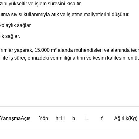
ını yükseltir ve işlem süresini kısaltır.
ma sıvısı kullanımıyla atık ve işletme maliyetlerini düşürür.
olaylık sağlar.
k sağlar.
ımlar yaparak, 15.000 m² alanda mühendisleri ve alanında tecrübe
 iş süreçlerinizdeki verimliliği artırın ve kesim kalitesini en ü
YanaşmaAçısı
Yön
h=H
b
L
f
Ağırlık(Kg)