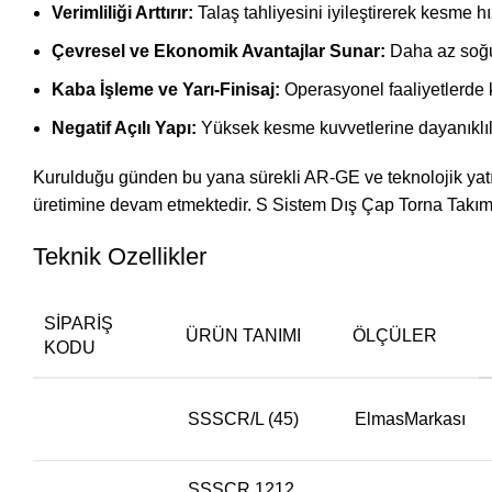
Verimliliği Arttırır:
Talaş tahliyesini iyileştirerek kesme hız
Çevresel ve Ekonomik Avantajlar Sunar:
Daha az soğut
Kaba İşleme ve Yarı-Finisaj:
Operasyonel faaliyetlerde k
Negatif Açılı Yapı:
Yüksek kesme kuvvetlerine dayanıklılı
Kurulduğu günden bu yana sürekli AR-GE ve teknolojik yatır
üretimine devam etmektedir. S Sistem Dış Çap Torna Takımı ile
Teknik Ozellikler
SIPARIŞ
ÜRÜN TANIMI
ÖLÇÜLER
KODU
SSSCR/L (45)
ElmasMarkası
SSSCR 1212