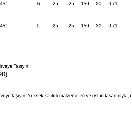
45°
R
25
25
150
30
0.71
45°
L
25
25
150
30
0.71
90)
veye taşıyın! Yüksek kaliteli malzemeleri ve üstün tasarımıyla, 