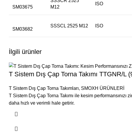
SSSCR 2525
ISO
SM03675
M12
SSSCL 2525 M12
ISO
SM03682
İlgili ürünler
T Sistem Dış Çap Torna Takımı TTGNR/L (
T Sistem Dış Çap Torna Takımları
,
SMOXH ÜRÜNLERİ
T Sistem Dış Çap Torna Takımı ile kesim performansınızı zir
daha hızlı ve verimli hale getirir.